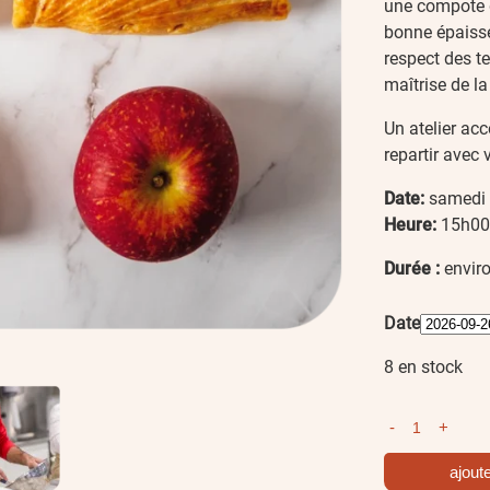
une compote d
bonne épaisse
respect des te
maîtrise de la
Un atelier acc
repartir avec 
Date:
samedi 
Heure:
15h00
Durée :
enviro
Date
8 en stock
-
+
ajout