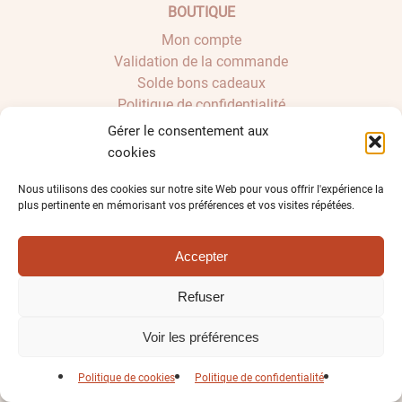
BOUTIQUE
Mon compte
Validation de la commande
Solde bons cadeaux
Politique de confidentialité
Conditions générales de vente
Gérer le consentement aux
Impressum
cookies
NOUS SUIVRE
Nous utilisons des cookies sur notre site Web pour vous offrir l'expérience la
plus pertinente en mémorisant vos préférences et vos visites répétées.
Accepter
lafabriquechampagne.ch
Refuser
Voir les préférences
Politique de cookies
Politique de confidentialité