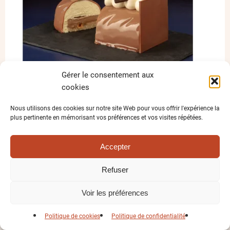
Gérer le consentement aux
cookies
Nous utilisons des cookies sur notre site Web pour vous offrir l'expérience la
plus pertinente en mémorisant vos préférences et vos visites répétées.
BÛCHE VANILLE ET NOISETTE
Accepter
CHF
0.00
Refuser
Voir les préférences
OFFRE SPÉCIALES
Politique de cookies
Politique de confidentialité
IDÉES CADEAUX